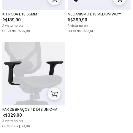
KIT RODA DT3 65MM
MECANISMO DT3 MEDIUM WC™
R$189,90
R$399,90
À vista no pix
À vista no pix
Ou
2x
de
R$107,90
Ou
4x
de
R$113,61
PAR DE BRAÇOS 4D DT3 UNIC-M
R$329,90
À vista no pix
Ou
3x
de
R$124,96