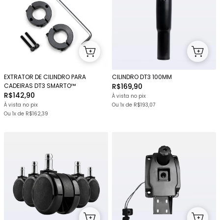
EXTRATOR DE CILINDRO PARA
CILINDRO DT3 100MM
CADEIRAS DT3 SMARTO™
R$169,90
R$142,90
À vista no pix
À vista no pix
Ou 1x
de
R$193,07
Ou 1x
de
R$162,39