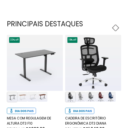
PRINCIPAIS DESTAQUES
33% off
19% off
1
MESA COM REGULAGEM DE
CADEIRA DE ESCRITÓRIO
CA
ALTURA DT3 F10
ERGONÔMICA DT3 DIANA
DT