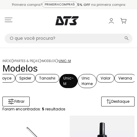
Primeira compra?
PRIMEIRACOMPRA5
5% OFF
na primeira compra
INÍCIO
PARTES & PEÇAS
MODELOS
UNIC-M
Modelos
Royce
Spider
Tanoshii
Unic-
Unic
Valor
Verana
M
Home
Filtrar
Destaque
Ordenar 
Foram encontrados:
5
resultados