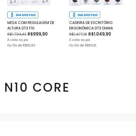
MESA COM REGULAGEM DE
CADEIRA DE ESCRITÓRIO
CA
ALTURA DT3 F10
ERGONÔMICA DT3 DIANA
DT
R$999,90
R$1.049,90
R$1.704,43
R$1.477,16
R$
À vista no pix
À vista no pix
À v
Ou
10x
de
R$113,63
Ou
10x
de
R$119,31
O
N10 CORE
INSTITUCIONAL