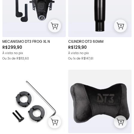
MECANISMO DT3 FROG XL N
CILINDRO DT3 60MM
R$299,90
R$129,90
À vista no pix
À vista no pix
Ou
3x
de
R$113,60
Ou 1x
de
R$147,61