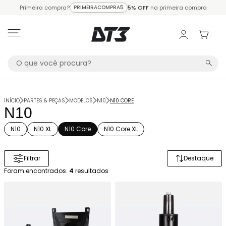
Primeira compra?
PRIMEIRACOMPRA5
5% OFF
na primeira compra
INÍCIO
PARTES & PEÇAS
MODELOS
N10
N10 CORE
N10
N10
N10 XL
N10 Core
N10 Core XL
Filtrar
Destaque
Ordenar 
Foram encontrados:
4
resultados