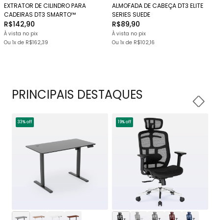
EXTRATOR DE CILINDRO PARA
ALMOFADA DE CABEÇA DT3 ELITE
CADEIRAS DT3 SMARTO™
SERIES SUEDE
R$142,90
R$89,90
À vista no pix
À vista no pix
Ou 1x
de
R$162,39
Ou 1x
de
R$102,16
PRINCIPAIS DESTAQUES
33% off
19% off
1