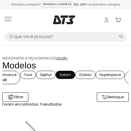
Primeira compra?
PRIMEIRACOMPRA5
5% OFF
na primeira compra
INÍCIO
PARTES & PEÇAS
MODELOS
VALOR+
Modelos
Vivance
Yura
Zephyr
Valor+
Zodiac
Hyperspace
M
MB
F
Filtrar
Destaque
Ordenar 
Foram encontrados:
1
resultados