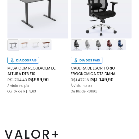
MESA COM REGULAGEM DE
CADEIRA DE ESCRITÓRIO
CA
ALTURA DT3 F10
ERGONÔMICA DT3 DIANA
DT
R$999,90
R$1.049,90
R$1.704,43
R$1.477,16
R$
À vista no pix
À vista no pix
À v
Ou
10x
de
R$113,63
Ou
10x
de
R$119,31
O
VALOR+