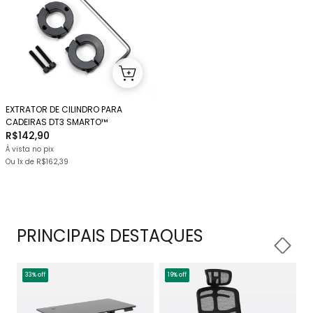
EXTRATOR DE CILINDRO PARA
CADEIRAS DT3 SMARTO™
R$142,90
À vista no pix
Ou 1x
de
R$162,39
PRINCIPAIS DESTAQUES
33% off
19% off
1