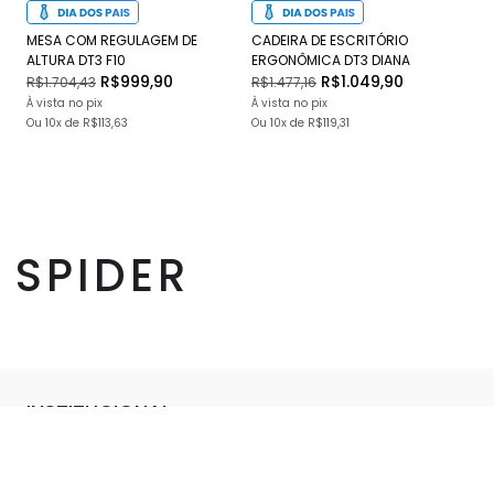
MESA COM REGULAGEM DE
CADEIRA DE ESCRITÓRIO
CA
ALTURA DT3 F10
ERGONÔMICA DT3 DIANA
DT
R$999,90
R$1.049,90
R$1.704,43
R$1.477,16
R$
À vista no pix
À vista no pix
À v
Ou
10x
de
R$113,63
Ou
10x
de
R$119,31
O
SPIDER
INSTITUCIONAL
Sobre Nós
DÚVIDAS
Blog