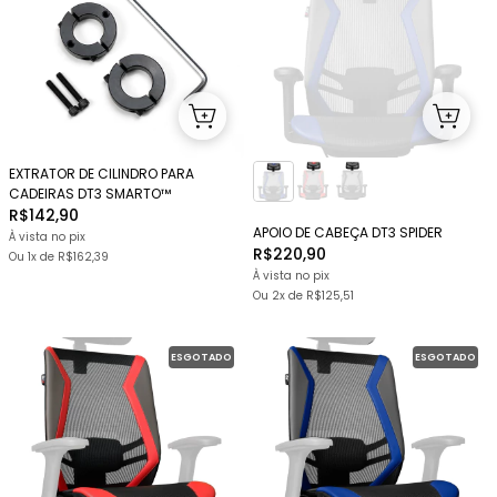
EXTRATOR DE CILINDRO PARA
CADEIRAS DT3 SMARTO™
R$142,90
APOIO DE CABEÇA DT3 SPIDER
À vista no pix
R$220,90
Ou 1x
de
R$162,39
À vista no pix
Ou
2x
de
R$125,51
ESGOTADO
ESGOTADO