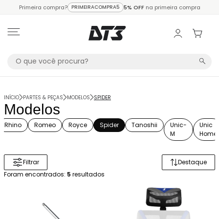
Primeira compra?
PRIMEIRACOMPRA5
5% OFF
na primeira compra
INÍCIO
PARTES & PEÇAS
MODELOS
SPIDER
Modelos
Rhino
Romeo
Royce
Spider
Tanoshii
Unic-
Unic
M
Home
Filtrar
Destaque
Ordenar 
Foram encontrados:
5
resultados