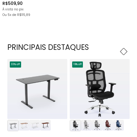
R$509,90
À vista no pix
Ou
5x
de
R$115,89
PRINCIPAIS DESTAQUES
33% off
19% off
1