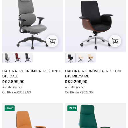
CADEIRA ERGONÔMICA PRESIDENTE
CADEIRA ERGONÔMICA PRESIDENTE
DT3 CAELI
DT3 MIELYA MB
R$2.899,90
R$2.299,90
À vista no pix
À vista no pix
Ou
10x
de
R$329,53
Ou
10x
de
R$261,35
13% off
12% off