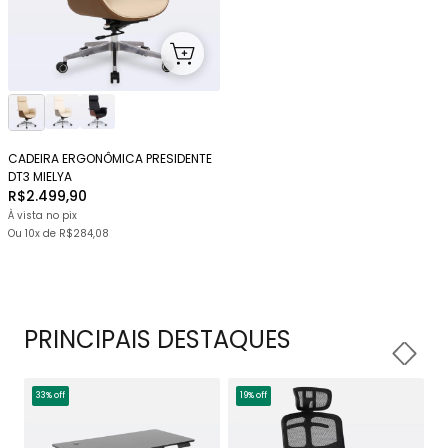
CADEIRA ERGONÔMICA PRESIDENTE
DT3 MIELYA
R$2.499,90
À vista no pix
Ou
10x
de
R$284,08
PRINCIPAIS DESTAQUES
33% off
19% off
1