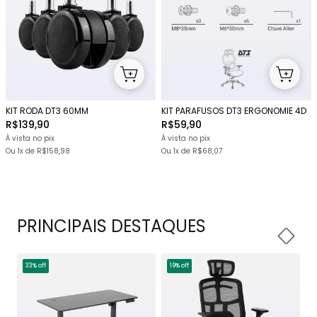
KIT RODA DT3 60MM
KIT PARAFUSOS DT3 ERGONOMIE 4D
R$139,90
R$59,90
À vista no pix
À vista no pix
Ou 1x
de
R$158,98
Ou 1x
de
R$68,07
PRINCIPAIS DESTAQUES
33% off
19% off
1