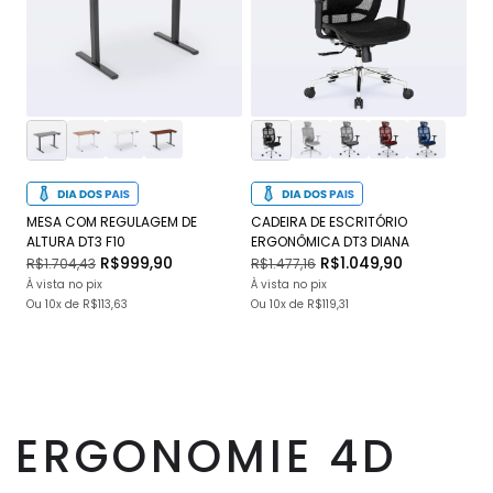
MESA COM REGULAGEM DE
CADEIRA DE ESCRITÓRIO
CA
ALTURA DT3 F10
ERGONÔMICA DT3 DIANA
DT
R$999,90
R$1.049,90
R$1.704,43
R$1.477,16
R$
À vista no pix
À vista no pix
À v
Ou
10x
de
R$113,63
Ou
10x
de
R$119,31
O
ERGONOMIE 4D