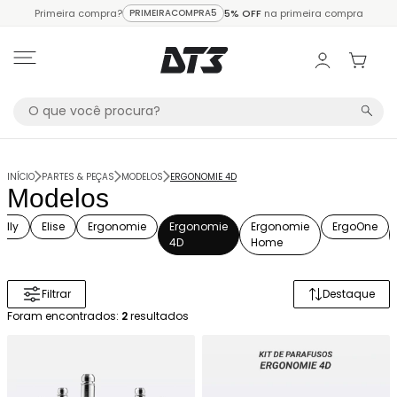
Primeira compra?
PRIMEIRACOMPRA5
5% OFF
na primeira compra
INÍCIO
PARTES & PEÇAS
MODELOS
ERGONOMIE 4D
Modelos
olly
Elise
Ergonomie
Ergonomie
Ergonomie
ErgoOne
4D
Home
Filtrar
Destaque
Ordenar 
Foram encontrados:
2
resultados