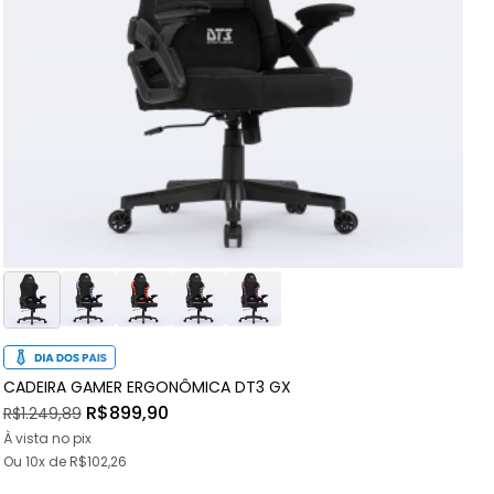
CADEIRA GAMER ERGONÔMICA DT3 GX
C
R$899,90
R$1.249,89
R
À vista no pix
À
Ou
10x
de
R$102,26
O