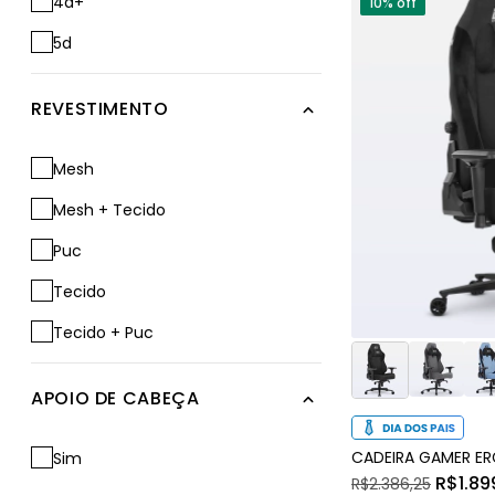
4d+
10% off
5d
REVESTIMENTO
Mesh
Mesh + Tecido
Puc
Tecido
Tecido + Puc
APOIO DE CABEÇA
CADEIRA GAMER E
Sim
R$1.89
R$2.386,25