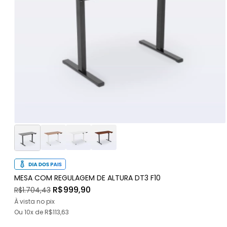
MESA COM REGULAGEM DE ALTURA DT3 F10
R$999,90
R$1.704,43
À vista no pix
Ou
10x
de
R$113,63