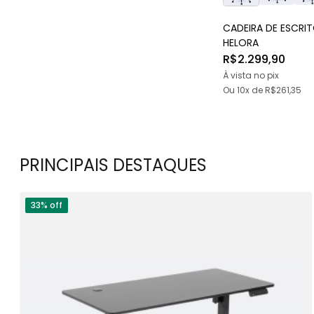
CADEIRA DE ESCRI
HELORA
R$2.299,90
À vista no pix
Ou
10x
de
R$261,35
PRINCIPAIS DESTAQUES
33% off