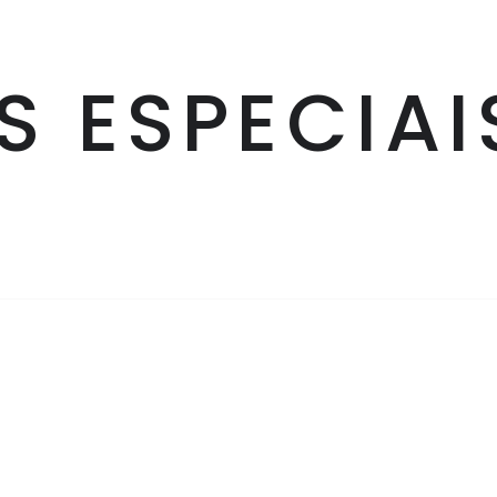
 ESPECIAI
DÚVIDAS
AJUDA
Trocas e Devoluções
Central de 
Guias de Compras
Política de 
Onde Comprar
Política de 
Solicitar Garantia
Política de 
Rastreio do Pedido
Regulamen