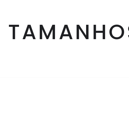
TAMANHOS
INSTITUCIONAL
Sobre Nós
Blog
Venda Corporativa
Produtos Collab
Openbox