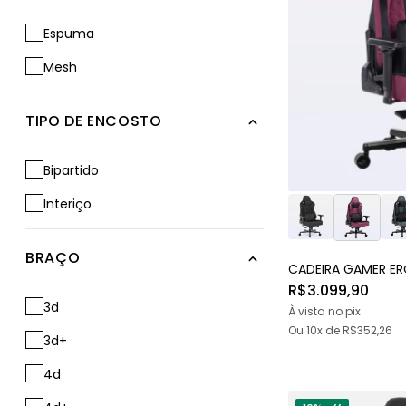
Espuma
Mesh
TIPO DE ENCOSTO
Bipartido
Interiço
BRAÇO
CADEIRA GAMER E
R$3.099,90
3d
À vista no pix
Ou
10x
de
R$352,26
3d+
4d