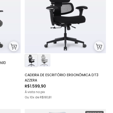
N10
CADEIRA DE ESCRITÓRIO ERGONÔMICA DT3
AZZERA
R$1.599,90
À vista no pix
Ou
10x
de
R$181,81