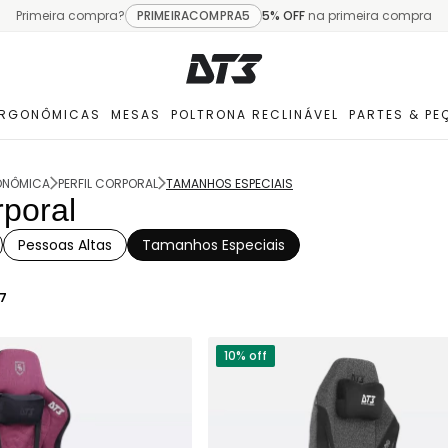
Primeira compra?
PRIMEIRACOMPRA5
5% OFF
na primeira compra
ERGONÔMICAS
MESAS
POLTRONA RECLINÁVEL
PARTES & PE
ONÔMICA
PERFIL CORPORAL
TAMANHOS ESPECIAIS
rporal
Pessoas Altas
Tamanhos Especiais
7
10% off