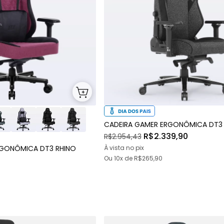
CADEIRA GAMER ERGONÔMICA DT3 
R$2.339,90
R$2.954,43
RGONÔMICA DT3 RHINO
À vista no pix
Ou
10x
de
R$265,90