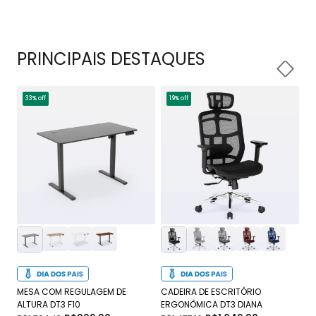
PRINCIPAIS DESTAQUES
33% off
19% off
1
MESA COM REGULAGEM DE
CADEIRA DE ESCRITÓRIO
CA
ALTURA DT3 F10
ERGONÔMICA DT3 DIANA
DT