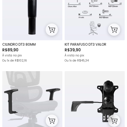
CILINDRO DT3 80MM
KIT PARAFUSO DT3 VALOR
R$89,90
R$39,90
À vista no pix
À vista no pix
Ou 1x
de
R$102,16
Ou 1x
de
R$45,34