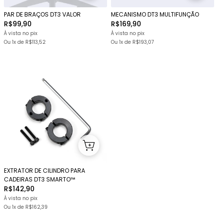
PAR DE BRAÇOS DT3 VALOR
MECANISMO DT3 MULTIFUNÇÃO
R$99,90
R$169,90
À vista no pix
À vista no pix
Ou 1x
de
R$113,52
Ou 1x
de
R$193,07
EXTRATOR DE CILINDRO PARA
CADEIRAS DT3 SMARTO™
R$142,90
À vista no pix
Ou 1x
de
R$162,39