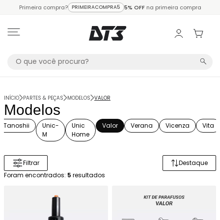
Primeira compra?
PRIMEIRACOMPRA5
5% OFF
na primeira compra
INÍCIO
PARTES & PEÇAS
MODELOS
VALOR
Modelos
Tanoshii
Unic-
Unic
Valor
Verana
Vicenza
Vita
M
Home
Filtrar
Destaque
Ordenar 
Foram encontrados:
5
resultados