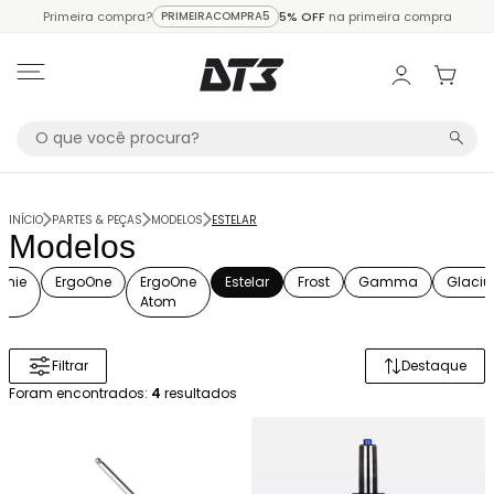
Primeira compra?
PRIMEIRACOMPRA5
5% OFF
na primeira compra
INÍCIO
PARTES & PEÇAS
MODELOS
ESTELAR
Modelos
omie
ErgoOne
ErgoOne
Estelar
Frost
Gamma
Glaciu
Atom
Filtrar
Destaque
Ordenar 
Foram encontrados:
4
resultados