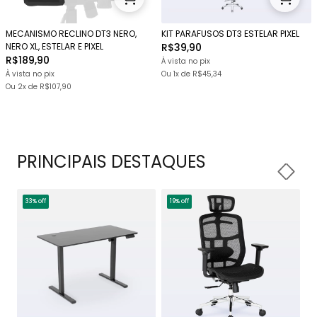
MECANISMO RECLINO DT3 NERO,
KIT PARAFUSOS DT3 ESTELAR PIXEL
NERO XL, ESTELAR E PIXEL
R$39,90
R$189,90
À vista no pix
À vista no pix
Ou 1x
de
R$45,34
Ou
2x
de
R$107,90
PRINCIPAIS DESTAQUES
33% off
19% off
1