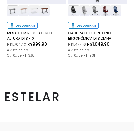
MESA COM REGULAGEM DE
CADEIRA DE ESCRITÓRIO
CA
ALTURA DT3 F10
ERGONÔMICA DT3 DIANA
DT
R$999,90
R$1.049,90
R$1.704,43
R$1.477,16
R$
À vista no pix
À vista no pix
À v
Ou
10x
de
R$113,63
Ou
10x
de
R$119,31
O
ESTELAR
INSTITUCIONAL