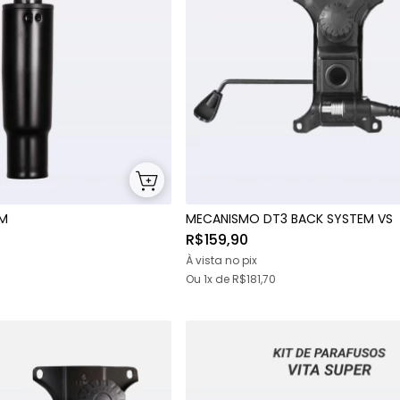
MM
MECANISMO DT3 BACK SYSTEM VS
R$159,90
À vista no pix
Ou 1x
de
R$181,70