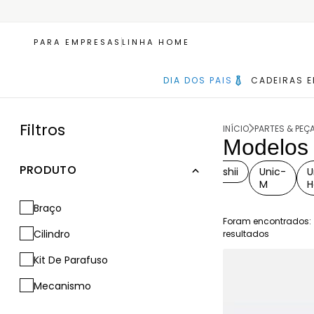
PARA EMPRESAS
LINHA HOME
DIA DOS PAIS
CADEIRAS 
Filtros
INÍCIO
PARTES & PEÇ
Modelos
PRODUTO
hino
Romeo
Royce
Spider
Tanoshii
Unic-
U
M
Braço
Foram encontrados:
Cilindro
resultados
Kit De Parafuso
Mecanismo