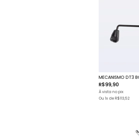
MECANISMO DT3 B
R$99,90
À vista no pix
Ou 1x
de
R$113,52