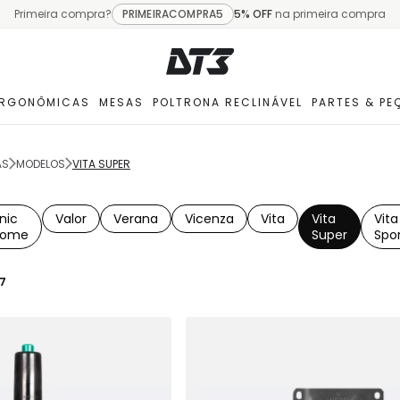
Primeira compra?
PRIMEIRACOMPRA5
5% OFF
na primeira compra
ERGONÔMICAS
MESAS
POLTRONA RECLINÁVEL
PARTES & PE
AS
MODELOS
VITA SUPER
nic
Valor
Verana
Vicenza
Vita
Vita
Vita
Home
Super
Spo
7