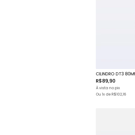
CILINDRO DT3 80
R$89,90
À vista no pix
Ou 1x
de
R$102,16