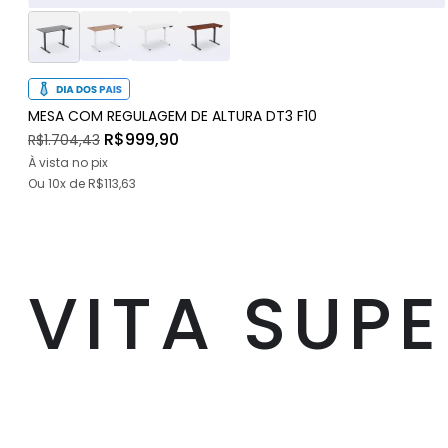
MESA COM REGULAGEM DE ALTURA DT3 F10
R$999,90
R$1.704,43
À vista no pix
Ou
10x
de
R$113,63
VITA SUP