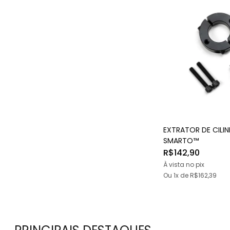
EXTRATOR DE CILI
SMARTO™
R$142,90
À vista no pix
Ou 1x
de
R$162,39