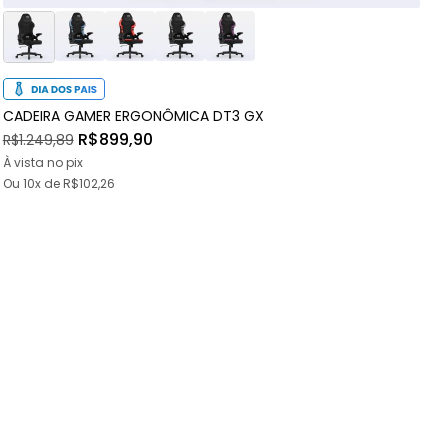
CADEIRA GAMER ERGONÔMICA DT3 GX
C
R$899,90
R$1.249,89
R
À vista no pix
À
Ou
10x
de
R$102,26
O