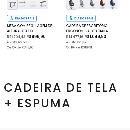
MESA COM REGULAGEM DE
CADEIRA DE ESCRITÓRIO
CA
ALTURA DT3 F10
ERGONÔMICA DT3 DIANA
DT
R$999,90
R$1.049,90
R$1.704,43
R$1.477,16
R$
À vista no pix
À vista no pix
À v
Ou
10x
de
R$113,63
Ou
10x
de
R$119,31
O
CADEIRA DE TELA
+ ESPUMA