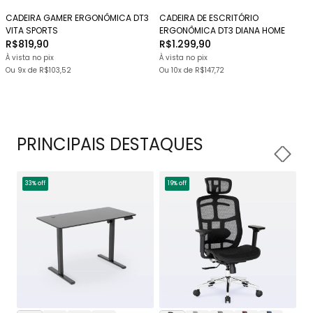
CADEIRA GAMER ERGONÔMICA DT3
CADEIRA DE ESCRITÓRIO
VITA SPORTS
ERGONÔMICA DT3 DIANA HOME
R$819,90
R$1.299,90
À vista no pix
À vista no pix
Ou
9x
de
R$103,52
Ou
10x
de
R$147,72
PRINCIPAIS DESTAQUES
33% off
19% off
1