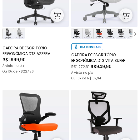
CADEIRA DE ESCRITÓRIO
ERGONÔMICA DT3 AZZERA
CADEIRA DE ESCRITÓRIO
R$1.999,90
ERGONÔMICA DT3 VITA SUPER
À vista no pix
R$949,90
R$1.272,61
Ou
10x
de
R$227,26
À vista no pix
Ou
10x
de
R$107,94