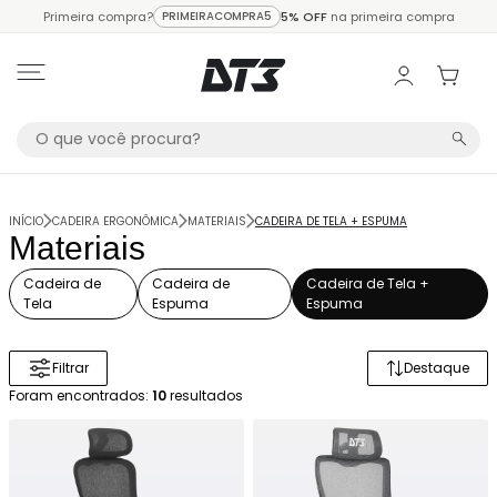
Primeira compra?
PRIMEIRACOMPRA5
5% OFF
na primeira compra
INÍCIO
CADEIRA ERGONÔMICA
MATERIAIS
CADEIRA DE TELA + ESPUMA
Materiais
Cadeira de
Cadeira de
Cadeira de Tela +
Tela
Espuma
Espuma
Filtrar
Destaque
Ordenar 
Foram encontrados:
10
resultados