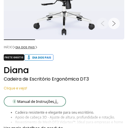
INÍCIO
DIA DOS PAIS
FRETE GRÁTIS
Diana
Cadeira de Escritório Ergonômica DT3
Clique e veja!
Manual de Instruções
Cadeira resistente e elegante para seu escritório.
Apoio de cabeça 3D - Ajuste de altura, profundidade e rotação.
Revestimento de Mesh DT3 Vidartex™. Ideal para empresas e home
office.