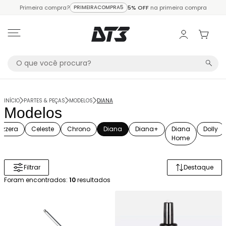
Primeira compra?
PRIMEIRACOMPRA5
5% OFF
na primeira compra
INÍCIO
PARTES & PEÇAS
MODELOS
DIANA
Modelos
Azzera
Celeste
Chrono
Diana
Diana+
Diana
Dolly
Home
Filtrar
Destaque
Ordenar 
Foram encontrados:
10
resultados