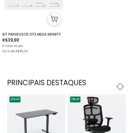
KIT PARAFUSOS DT3 MESA INFINITY
R$39,90
À vista no pix
Ou 1x
de
R$45,34
PRINCIPAIS DESTAQUES
33% off
19% off
1