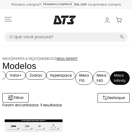
Primeira compra?
PRIMEIRACOMPRA5
5% OFF
na primeira compra
INÍCIO
PARTES & PEÇAS
MODELOS
MESA INFINITY
Modelos
yr
Valor+
Zodiac
Hyperspace
Mesa
Mesa
Mesa
F10
F40
Infinity
Filtrar
Destaque
Ordenar 
Foram encontrados:
1
resultados