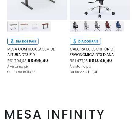
MESA COM REGULAGEM DE
CADEIRA DE ESCRITÓRIO
CA
ALTURA DT3 F10
ERGONÔMICA DT3 DIANA
DT
R$999,90
R$1.049,90
R$1.704,43
R$1.477,16
R$
À vista no pix
À vista no pix
À v
Ou
10x
de
R$113,63
Ou
10x
de
R$119,31
O
MESA INFINITY