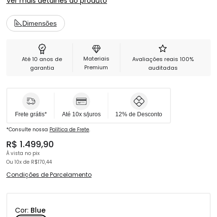
Ver mais detalhes do produto
Estrutura de aço reforçado no assento e encosto com 4 anos de
garantia.
Resistência e conforto para longas horas com seu jogo favorito.
Dimensões
Reclino de 150° + balanço de 12°.
Apoio de braço com ajuste de altura e apoio anatômico e macio.
Base de aço com acabamento black piano.
Cilindro de gás casse 4 SGS com 100mm.
Materiais
Até 10 anos de
Avaliações reais 100%
Rodinhas de 65mm.
Premium
garantia
auditadas
Para mais informações, abra a aba de especificações.
Frete grátis*
Até 10x s/juros
12% de Desconto
*Consulte nossa
Política de Frete
.
R$ 1.499,90
À vista no pix
Ou
10x
de
R$170,44
Condições de Parcelamento
Cor:
Blue