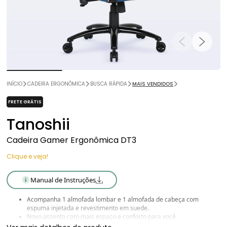
INÍCIO
CADEIRA ERGONÔMICA
BUSCA RÁPIDA
MAIS VENDIDOS
FRETE GRÁTIS
Tanoshii
Cadeira Gamer Ergonômica DT3
Clique e veja!
Manual de Instruções
Acompanha 1 almofada lombar e 1 almofada de cabeça com
espuma injetada e revestimento em suede.
Novo assento com mais espaço e conforto para você.
Revestimento DT3 PU MaxPro™.