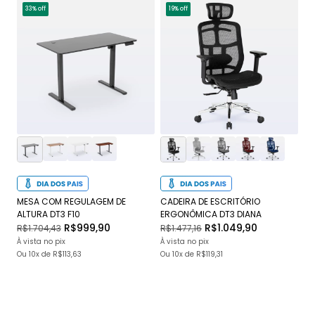
33% off
19% off
1
MESA COM REGULAGEM DE
CADEIRA DE ESCRITÓRIO
CA
ALTURA DT3 F10
ERGONÔMICA DT3 DIANA
DT
R$999,90
R$1.049,90
R$1.704,43
R$1.477,16
R$
À vista no pix
À vista no pix
À v
Ou
10x
de
R$113,63
Ou
10x
de
R$119,31
O