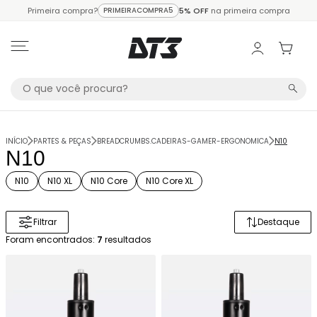
Primeira compra?
PRIMEIRACOMPRA5
5% OFF
na primeira compra
INÍCIO
PARTES & PEÇAS
BREADCRUMBS.CADEIRAS-GAMER-ERGONOMICA
N10
N10
N10
N10 XL
N10 Core
N10 Core XL
Filtrar
Destaque
Ordenar 
Foram encontrados:
7
resultados