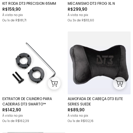
KIT RODA DT3 PRECISION 65MM
MECANISMO DT3 FROG XL N
R$159,90
R$299,90
À vista no pix
À vista no pix
Ou 1x
de
R$181,71
Ou
3x
de
R$113,60
EXTRATOR DE CILINDRO PARA
ALMOFADA DE CABEÇA DT3 ELITE
CADEIRAS DT3 SMARTO™
SERIES SUEDE
R$142,90
R$89,90
À vista no pix
À vista no pix
Ou 1x
de
R$162,39
Ou 1x
de
R$102,16