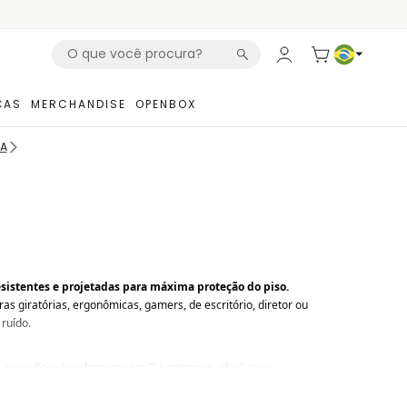
ÇAS
MERCHANDISE
OPENBOX
RA
resistentes e projetadas para máxima proteção do piso.
as giratórias, ergonômicas, gamers, de escritório, diretor ou
ruído.
 superfície de rolamento em PU antirrisco, ideal para
izamento suave. O pino em aço com encaixe universal de
 como sistema antirruído, reduzindo vibrações e