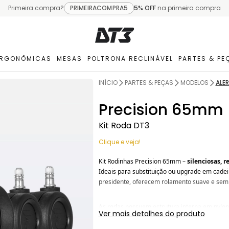
Primeira compra?
PRIMEIRACOMPRA5
5% OFF
na primeira compra
ERGONÔMICAS
MESAS
POLTRONA RECLINÁVEL
PARTES & PE
INÍCIO
PARTES & PEÇAS
MODELOS
ALE
Precision 65mm
Kit Roda DT3
Clique e veja!
Kit Rodinhas Precision 65mm –
silenciosas, 
Ideais para substituição ou upgrade em cadeir
presidente, oferecem rolamento suave e sem 
As rodas possuem estrutura interna em nylon,
Ver mais detalhes do produto
proteger pisos delicados e proporcionar desl
11mm conta com uma peça em nylon, que atua