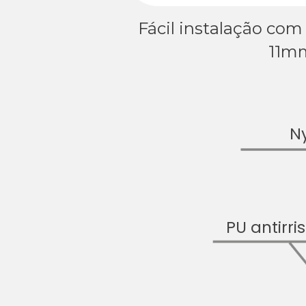
Fácil instalação com
11m
Ny
PU antirri