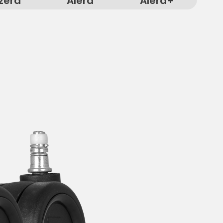
zera
Alera
Alera+