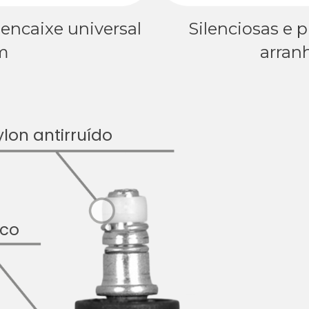
 encaixe universal
Silenciosas e 
m
arran
lon antirruído
sco