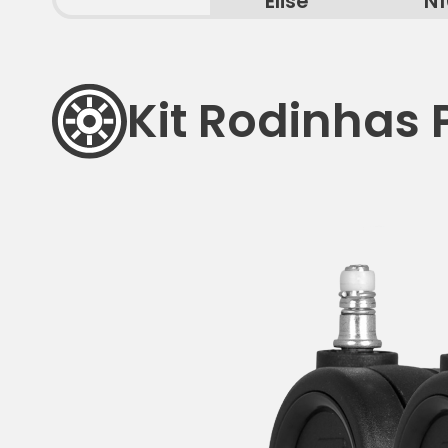
Elise
N1
Kit Rodinhas