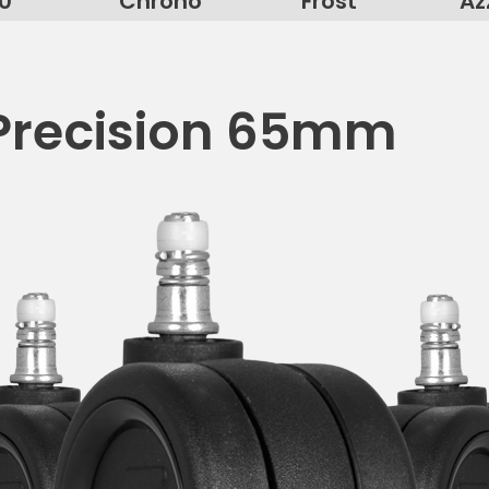
0
Chrono
Frost
Az
 Precision 65mm