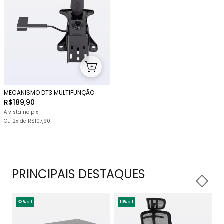
MECANISMO DT3 MULTIFUNÇÃO
R$189,90
À vista no pix
Ou
2x
de
R$107,90
PRINCIPAIS DESTAQUES
33% off
19% off
1