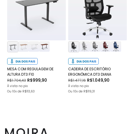
MESA COM REGULAGEM DE
CADEIRA DE ESCRITÓRIO
CA
ALTURA DT3 F10
ERGONÔMICA DT3 DIANA
DT
R$999,90
R$1.049,90
R$1.704,43
R$1.477,16
R$
À vista no pix
À vista no pix
À v
Ou
10x
de
R$113,63
Ou
10x
de
R$119,31
O
MOIRA