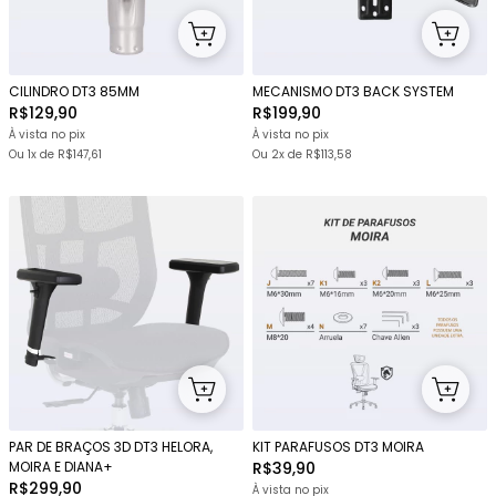
CILINDRO DT3 85MM
MECANISMO DT3 BACK SYSTEM
R$129,90
R$199,90
À vista no pix
À vista no pix
Ou 1x
de
R$147,61
Ou
2x
de
R$113,58
PAR DE BRAÇOS 3D DT3 HELORA,
KIT PARAFUSOS DT3 MOIRA
MOIRA E DIANA+
R$39,90
R$299,90
À vista no pix