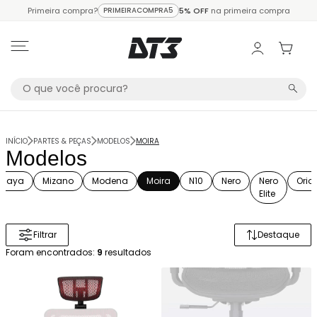
Primeira compra?
PRIMEIRACOMPRA5
5% OFF
na primeira compra
INÍCIO
PARTES & PEÇAS
MODELOS
MOIRA
Modelos
Maya
Mizano
Modena
Moira
N10
Nero
Nero
Orio
Elite
Filtrar
Destaque
Ordenar 
Foram encontrados:
9
resultados