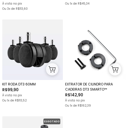
À vista no pix
Ou 1x
de
R$45,34
Ou
3x
de
R$113,60
KIT RODA DT3 60MM
EXTRATOR DE CILINDRO PARA
R$99,90
CADEIRAS DT3 SMARTO™
R$142,90
À vista no pix
Ou 1x
de
R$113,52
À vista no pix
Ou 1x
de
R$162,39
ESGOTADO