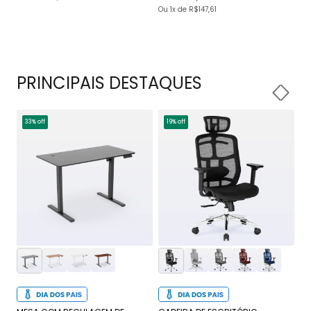
Ou 1x
de
R$147,61
PRINCIPAIS DESTAQUES
33% off
19% off
1