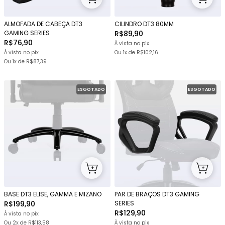
ALMOFADA DE CABEÇA DT3
CILINDRO DT3 80MM
GAMING SERIES
R$89,90
R$76,90
À vista no pix
À vista no pix
Ou 1x
de
R$102,16
Ou 1x
de
R$87,39
ESGOTADO
ESGOTADO
BASE DT3 ELISE, GAMMA E MIZANO
PAR DE BRAÇOS DT3 GAMING
R$199,90
SERIES
R$129,90
À vista no pix
Ou
2x
de
R$113,58
À vista no pix