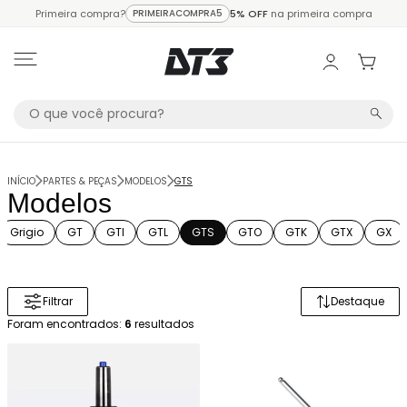
Primeira compra?
PRIMEIRACOMPRA5
5% OFF
na primeira compra
INÍCIO
PARTES & PEÇAS
MODELOS
GTS
Modelos
Grigio
GT
GTI
GTL
GTS
GTO
GTK
GTX
GX
Filtrar
Destaque
Ordenar 
Foram encontrados:
6
resultados