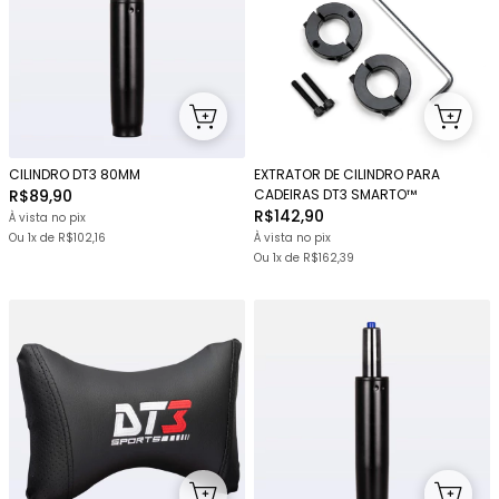
CILINDRO DT3 80MM
EXTRATOR DE CILINDRO PARA
R$89,90
CADEIRAS DT3 SMARTO™
R$142,90
À vista no pix
Ou 1x
de
R$102,16
À vista no pix
Ou 1x
de
R$162,39