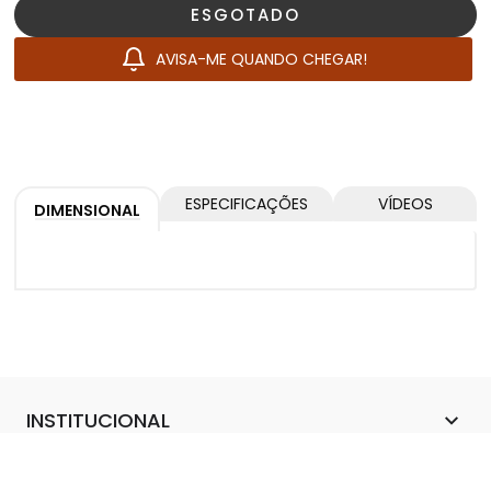
ESGOTADO
AVISA-ME QUANDO CHEGAR!
ESPECIFICAÇÕES
VÍDEOS
DIMENSIONAL
INSTITUCIONAL
Sobre Nós
Gaming
DÚVIDAS
Blog