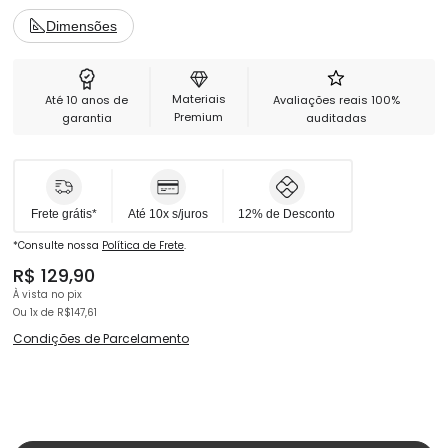
Compatível apenas com os modelos GTS, GTO, GTX e GTK da linha
Gaming Series.
Dimensões
⚠️ Importante: verifique as medidas dos furos de montagem antes da
compra.
Materiais
Até 10 anos de
Avaliações reais 100%
Premium
garantia
auditadas
⚠️ Importante: Recomendamos sempre a compra do par.
❌ Parafusos não inclusos.
Garantia
Frete grátis*
Até 10x s/juros
12% de Desconto
3 meses para todos os componentes.
*Consulte nossa
Política de Frete
.
R$ 129,90
À vista no pix
Especificação Técnica Braço GTS, GTO, GTK
Ou 1x
de
R$147,61
Condições de Parcelamento