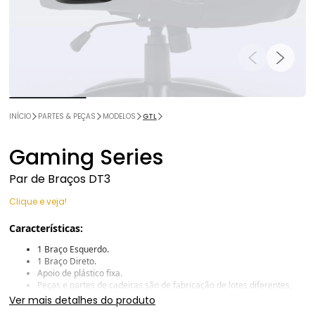
INÍCIO
PARTES & PEÇAS
MODELOS
GTL
Gaming Series
Par de Braços DT3
Clique e veja!
Características:
1 Braço Esquerdo.
1 Braço Direto.
Apoio de plástico fixa.
Peças e partes de cadeiras são de fabricação de lotes diferentes,
por essa razão podem haver pequenas divergências no tipo de
Ver mais detalhes do produto
revestimento, tonalidade e/ou espessura da espuma.