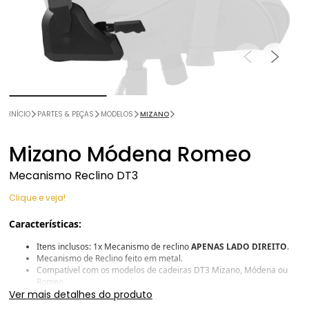
INÍCIO
PARTES & PEÇAS
MODELOS
MIZANO
Mizano Módena Romeo
Mecanismo Reclino DT3
Clique e veja!
Características:
Itens inclusos: 1x Mecanismo de reclino
APENAS LADO DIREITO
.
Mecanismo de Reclino feito em metal.
Compatível com os modelos de cadeiras DT3 Mizano, Módena ou
Romeo.
Ver mais detalhes do produto
Furação dos parafusos idêntica ao modelo DT3 Mizano, Módena ou
Romeo.