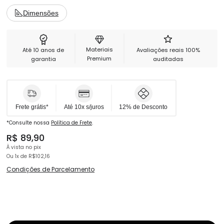
Dimensões
❌ Parafusos, chave para manutenção ou plástico decorativo não
inclusos.
Materiais
Até 10 anos de
Avaliações reais 100%
Premium
garantia
auditadas
Garantia
3 meses para todos os componentes.
Frete grátis*
Até 10x s/juros
12% de Desconto
*Consulte nossa
Política de Frete
.
R$ 89,90
À vista no pix
Ou 1x
de
R$102,16
Condições de Parcelamento