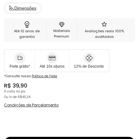
Dimensões
Garantia
3 meses
Materiais
Até 10 anos de
Avaliações reais 100%
Premium
garantia
auditadas
Frete grátis*
Até 10x s/juros
12% de Desconto
*Consulte nossa
Política de Frete
.
R$ 39,90
À vista no pix
Ou 1x
de
R$45,34
Condições de Parcelamento