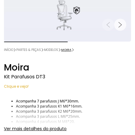
INÍCIO
PARTES & PEÇAS
MODELOS
MOIRA
Moira
Kit Parafusos DT3
Clique e veja!
Acompanha 7 parafusos J M6*30mm.
Acompanha 3 parafusos K1 M6*16mm.
Acompanha 3 parafusos K2 M6*20mm.
Acompanha 3 parafusos L M6*25mm.
Acompanha 4 parafusos M M8*20.
Acompanha 7 arruelas N.
Ver mais detalhes do produto
Acompanha 3 Chaves Allen.