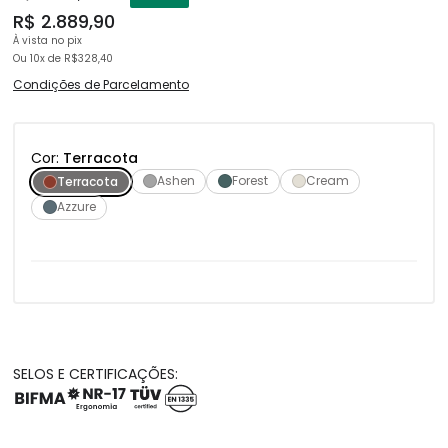
Cada detalhe foi cuidadosamente pensado para oferecer
R$ 2.889,90
excelência,
distinção e elegância atemporal.
À vista no pix
Ou 10x
de
R$328,40
Condições de Parcelamento
DT3 Giorgio. Para quem exige o máximo, até nos mínimos detalhes.
Para mais informações, abra a aba de especificações.
Cor:
Terracota
Ashen
Forest
Cream
Terracota
Azzure
SELOS E CERTIFICAÇÕES: