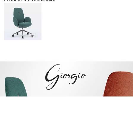
Giorgio
R$ 3.863,52
R$ 2.889,90
Terracota