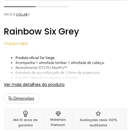
INÍCIO
COLLAB
Rainbow Six Grey
Clique e veja!
Produto oficial Six Siege.
Acompanha 1 almofada lombar 1 almofada de cabeça.
Revestimento DT3 PU MaxPro™.
Estrutura de aço reforçado de 1,5mm de espessura.
Espuma injetada no assento e encosto.
Densidade de 55Kg/m³. Resistência e conforto para longas horas
Ver mais detalhes do produto
com seu jogo favorito
Reclino de 168º + Rocking de 12º.
Apoio de braço com ajuste de altura, pad anatômico e macio.
Dimensões
Base de aço com acabamento black piano.
Cilindro de gás classe 4 SGS com 100mm.
Rodinhas de 65mm.
Materiais
Até 10 anos de
Avaliações reais 100%
Premium
garantia
auditadas
Manual de Instruções