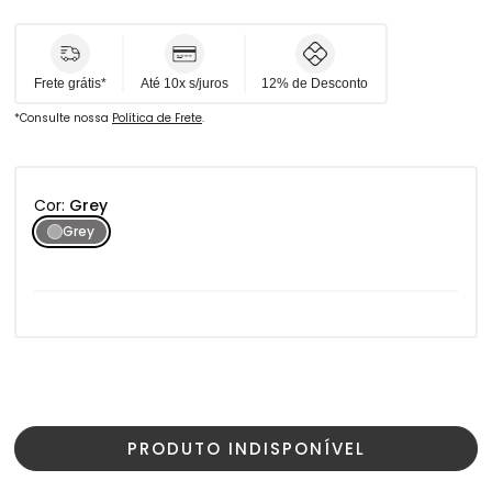
Para mais informaçõeas, abra a aba de especificações.
Frete grátis*
Até 10x s/juros
12% de Desconto
*Consulte nossa
Política de Frete
.
Cor:
Grey
Grey
PRODUTO INDISPONÍVEL