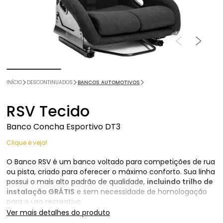
INÍCIO
DESCONTINUADOS
BANCOS AUTOMOTIVOS
RSV Tecido
Banco Concha Esportivo DT3
Clique e veja!
O Banco RSV é um banco voltado para competições de rua
ou pista, criado para oferecer o máximo conforto. Sua linha
possui o mais alto padrão de qualidade,
incluindo trilho de
instalação GRÁTIS
e sem necessidade de homologação
para o uso recreativo.
Ver mais detalhes do produto
Feito em fibra de vidro reforçada e com a mais alta