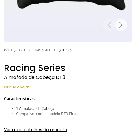
INÍCIO
PARTES & PEÇAS
MODELOS
ELISE
Racing Series
Almofada de Cabeça DT3
Clique e veja!
Características:
1 Almofada de Cabeça.
Compatível com o modelo DT3 Elise.
Garantia
Ver mais detalhes do produto