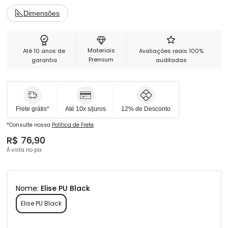
3 meses de garantia.
Dimensões
Materiais
Até 10 anos de
Avaliações reais 100%
Premium
garantia
auditadas
Frete grátis*
Até 10x s/juros
12% de Desconto
*Consulte nossa
Política de Frete
.
R$ 76,90
À vista no pix
Nome:
Elise PU Black
Elise PU Black