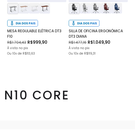
MESA REGULABLE ELÉTRICA DT3
SILLA DE OFICINA ERGONÓMICA
SI
F10
DT3 DIANA
JU
R$999,90
R$1.049,90
R$1.704,43
R$1.477,16
R$
À vista no pix
À vista no pix
À v
Ou
10x
de
R$113,63
Ou
10x
de
R$119,31
O
N10 CORE
INSTITUCIONAL