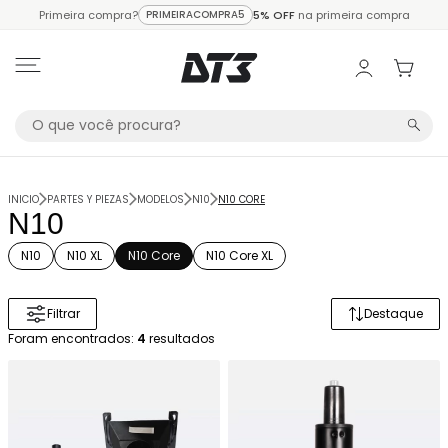
Primeira compra?
PRIMEIRACOMPRA5
5% OFF
na primeira compra
INICIO
PARTES Y PIEZAS
MODELOS
N10
N10 CORE
N10
N10
N10 XL
N10 Core
N10 Core XL
Filtrar
Destaque
Ordenar 
Foram encontrados:
4
resultados