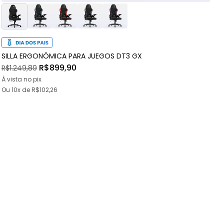
SILLA ERGONÓMICA PARA JUEGOS DT3 GX
S
R$899,90
R$1.249,89
R
À vista no pix
À
Ou
10x
de
R$102,26
O