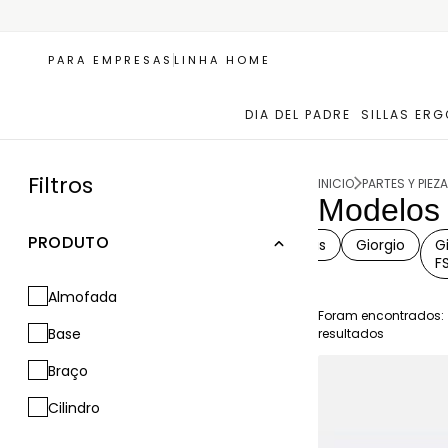
PARA EMPRESAS
LINHA HOME
DIA DEL PADRE
SILLAS ER
Filtros
INICIO
PARTES Y PIEZ
Modelos
PRODUTO
ErgoOne
Estelar
Frost
Glacius
Giorgio
G
Atom
F
Almofada
Foram encontrados:
Base
resultados
Braço
Cilindro