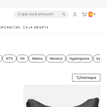
ERCANCÍAS
CAJA ABIERTA
GTX
GX
Helora
Heroica
Hyperspace
Iryna
Destaque
Ordenar pro