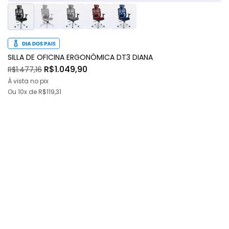
SILLA DE OFICINA ERGONÓMICA DT3 DIANA
R$1.049,90
R$1.477,16
À vista no pix
Ou
10x
de
R$119,31