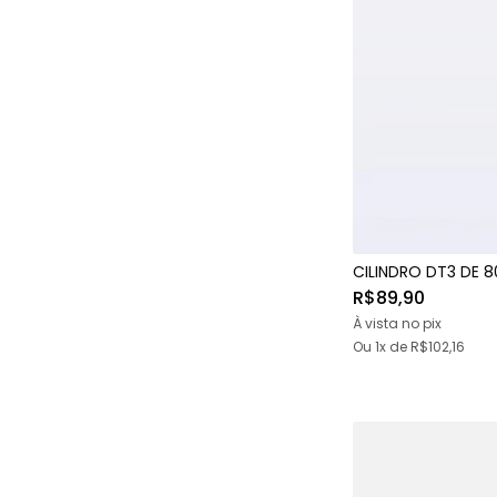
CILINDRO DT3 DE 
R$89,90
À vista no pix
Ou 1x
de
R$102,16