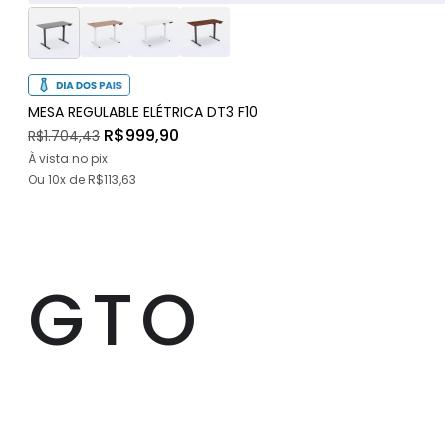
MESA REGULABLE ELÉTRICA DT3 F10
R$999,90
R$1.704,43
À vista no pix
Ou
10x
de
R$113,63
GTO