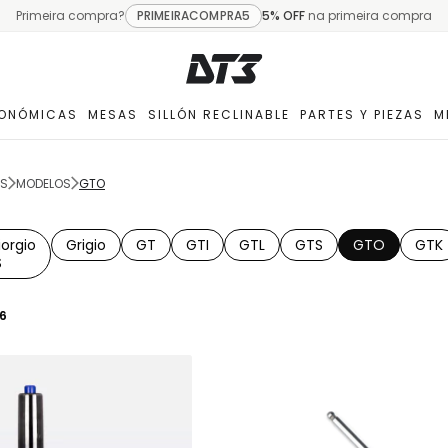
Primeira compra?
PRIMEIRACOMPRA5
5% OFF
na primeira compra
GONÓMICAS
MESAS
SILLÓN RECLINABLE
PARTES Y PIEZAS
M
AS
MODELOS
GTO
iorgio
Grigio
GT
GTI
GTL
GTS
GTO
GTK
S
6