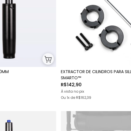
80MM
EXTRACTOR DE CILINDROS PARA SIL
SMARTO™
R$142,90
À vista no pix
Ou 1x
de
R$162,39