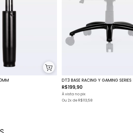
80MM
DT3 BASE RACING Y GAMING SERIE
R$199,90
À vista no pix
Ou
2x
de
R$113,58
S