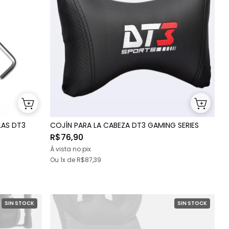
LAS DT3
COJÍN PARA LA CABEZA DT3 GAMING SERIES
R$76,90
À vista no pix
Ou 1x
de
R$87,39
SIN STOCK
SIN STOCK