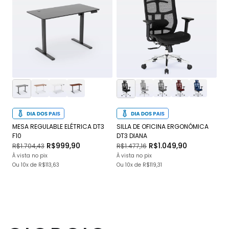
MESA REGULABLE ELÉTRICA DT3
SILLA DE OFICINA ERGONÓMICA
SI
F10
DT3 DIANA
JU
R$999,90
R$1.049,90
R$1.704,43
R$1.477,16
R$
À vista no pix
À vista no pix
À v
Ou
10x
de
R$113,63
Ou
10x
de
R$119,31
O