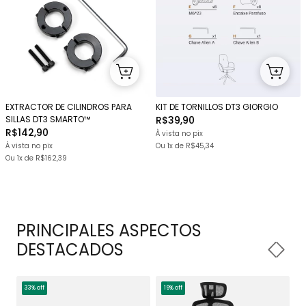
EXTRACTOR DE CILINDROS PARA
KIT DE TORNILLOS DT3 GIORGIO
SILLAS DT3 SMARTO™
R$39,90
R$142,90
À vista no pix
À vista no pix
Ou 1x
de
R$45,34
Ou 1x
de
R$162,39
PRINCIPALES ASPECTOS
DESTACADOS
33% off
19% off
1