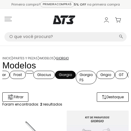
Primeira compra?
PRIMEIRACOMPRA5
5% OFF
na primeira compra
INICIO
PARTES Y PIEZAS
MODELOS
GIORGIO
Modelos
elar
Frost
Glacius
Giorgio
Giorgio
Grigio
GT
FS
Filtrar
Destaque
Ordenar 
Foram encontrados:
2
resultados