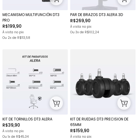
MECANISMO MULTIFUNCIÓN DT3
PAR DE BRAZOS DT3 ALERA 3D
PRO
R$269,90
R$199,90
À vista no pix
À vista no pix
Ou
3x
de
R$102,24
Ou
2x
de
R$113,58
KIT DE TORNILLOS DT3 ALERA
KIT DE RUEDAS DT3 PRECISION DE
R$39,90
65MM
R$159,90
À vista no pix
Ou 1x
de
R$45,34
À vista no pix