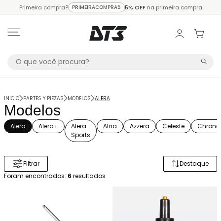
Primeira compra?
PRIMEIRACOMPRA5
5% OFF
na primeira compra
INICIO
PARTES Y PIEZAS
MODELOS
ALERA
Modelos
Alera
Alera+
Alera
Atria
Azzera
Celeste
Chrono
Sports
Filtrar
Destaque
Ordenar 
Foram encontrados:
6
resultados