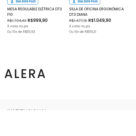
MESA REGULABLE ELÉTRICA DT3
SILLA DE OFICINA ERGONÓMICA
SI
F10
DT3 DIANA
JU
R$999,90
R$1.049,90
R$1.704,43
R$1.477,16
R$
À vista no pix
À vista no pix
À v
Ou
10x
de
R$113,63
Ou
10x
de
R$119,31
O
ALERA
INSTITUCIONAL
Sobre Nosotros
DUDAS
Blog
Venta Corporativa