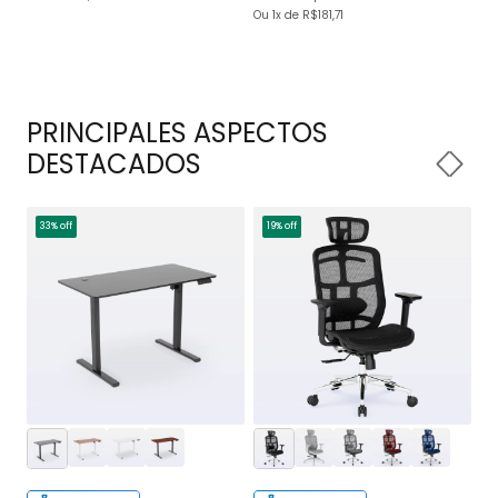
Ou 1x
de
R$181,71
PRINCIPALES ASPECTOS
DESTACADOS
33% off
19% off
1