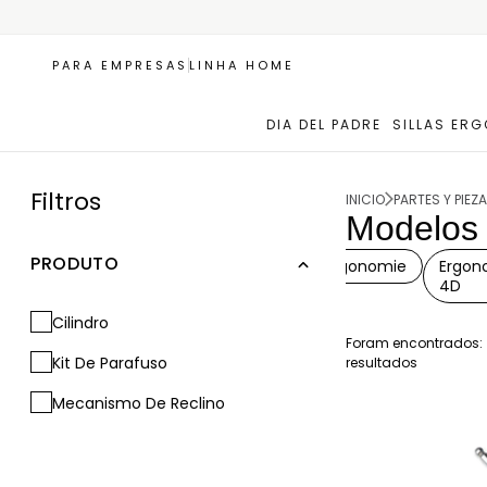
PARA EMPRESAS
LINHA HOME
DIA DEL PADRE
SILLAS ER
Filtros
INICIO
PARTES Y PIEZ
Modelos
PRODUTO
Diana+
Diana
Dolly
Elise
Ergonomie
Ergon
Home
4D
Cilindro
Foram encontrados:
Kit De Parafuso
resultados
Mecanismo De Reclino