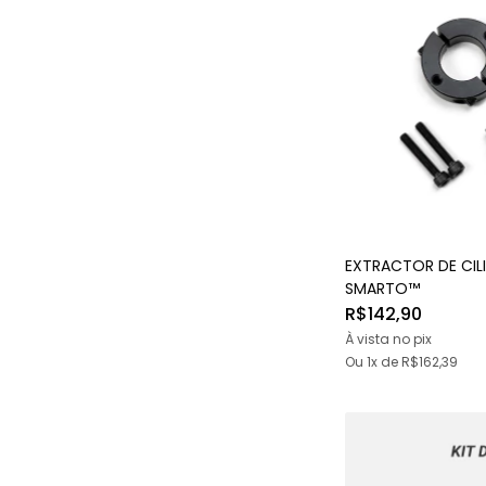
EXTRACTOR DE CILI
SMARTO™
R$142,90
À vista no pix
Ou 1x
de
R$162,39