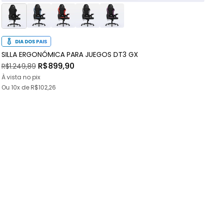
SILLA ERGONÓMICA PARA JUEGOS DT3 GX
S
R$899,90
R$1.249,89
R
À vista no pix
À
Ou
10x
de
R$102,26
O