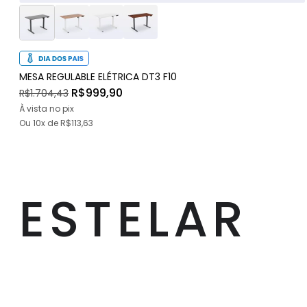
MESA REGULABLE ELÉTRICA DT3 F10
R$999,90
R$1.704,43
À vista no pix
Ou
10x
de
R$113,63
ESTELAR