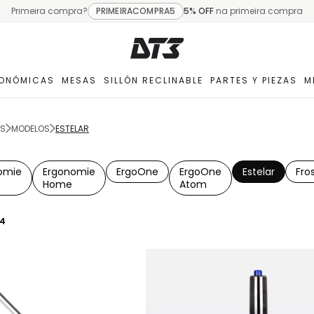
Primeira compra?
PRIMEIRACOMPRA5
5% OFF
na primeira compra
GONÓMICAS
MESAS
SILLÓN RECLINABLE
PARTES Y PIEZAS
M
AS
MODELOS
ESTELAR
omie
Ergonomie
ErgoOne
ErgoOne
Estelar
Fro
Home
Atom
4