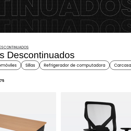
ESCONTINUADOS
s Descontinuados
omóviles
Sillas
Refrigerador de computadora
Carcasa
75