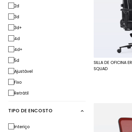
2d
3d
3d+
4d
4d+
5d
SILLA DE OFICINA 
SQUAD
Ajustável
Fixo
Retrátil
TIPO DE ENCOSTO
Interiço