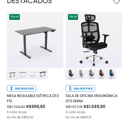
DESTACADOS
33% off
19% off
1
MESA REGULABLE ELÉTRICA DT3
SILLA DE OFICINA ERGONÓMICA
SI
F10
DT3 DIANA
JU
R$999,90
R$1.049,90
R$1.704,43
R$1.477,16
R$
À vista no pix
À vista no pix
À v
Ou
10x
de
R$113,63
Ou
10x
de
R$119,31
O