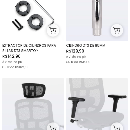
EXTRACTOR DE CILINDROS PARA
CILINDRO DT3 DE 85MM
SILLAS DT3 SMARTO™
R$129,90
R$142,90
À vista no pix
À vista no pix
Ou 1x
de
R$147,61
Ou 1x
de
R$162,39