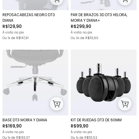
REPOSACABEZAS NEGRO DT3
PAR DE BRAZOS 3D DT3 HELORA,
DIANA
MOIRA Y DIANA+
R$129,90
R$299,90
À vista no pix
À vista no pix
Ou 1x
de
R$147,61
Ou
3x
de
R$113,60
BASE DT3 MOIRA Y DIANA
KIT DE RUEDAS DT3 DE 60MM
R$169,90
R$99,90
À vista no pix
À vista no pix
Ou 1x
de
R$193,07
Ou 1x
de
R$113,52