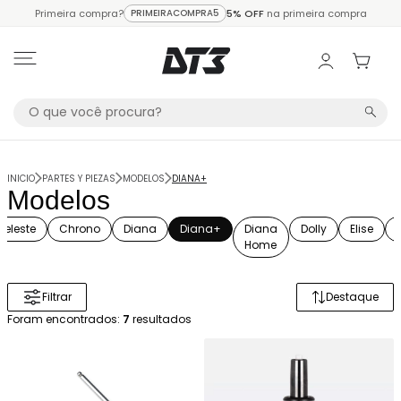
Primeira compra?
PRIMEIRACOMPRA5
5% OFF
na primeira compra
INICIO
PARTES Y PIEZAS
MODELOS
DIANA+
Modelos
Celeste
Chrono
Diana
Diana+
Diana
Dolly
Elise
Home
Filtrar
Destaque
Ordenar 
Foram encontrados:
7
resultados