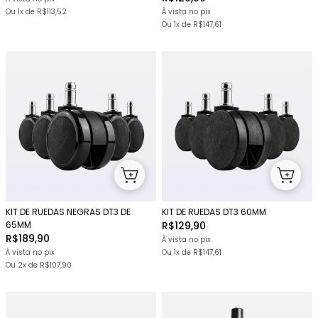
Ou 1x
de
R$113,52
À vista no pix
Ou 1x
de
R$147,61
KIT DE RUEDAS NEGRAS DT3 DE
KIT DE RUEDAS DT3 60MM
65MM
R$129,90
R$189,90
À vista no pix
À vista no pix
Ou 1x
de
R$147,61
Ou
2x
de
R$107,90