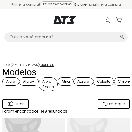
Primeira compra?
PRIMEIRACOMPRA5
5% OFF
na primeira compra
INICIO
PARTES Y PIEZAS
MODELOS
Modelos
Alera
Alera+
Alera
Atria
Azzera
Celeste
Chrono
Sports
Filtrar
Destaque
Ordenar 
Foram encontrados:
149
resultados