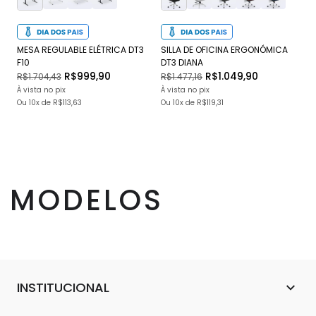
MESA REGULABLE ELÉTRICA DT3
SILLA DE OFICINA ERGONÓMICA
SI
F10
DT3 DIANA
JU
R$999,90
R$1.049,90
R$1.704,43
R$1.477,16
R$
À vista no pix
À vista no pix
À v
Ou
10x
de
R$113,63
Ou
10x
de
R$119,31
O
MODELOS
INSTITUCIONAL
Sobre Nosotros