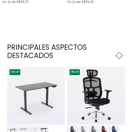
Ou
2x
de
R$118,70
Ou
2x
de
R$119,26
PRINCIPALES ASPECTOS
DESTACADOS
33% off
19% off
1