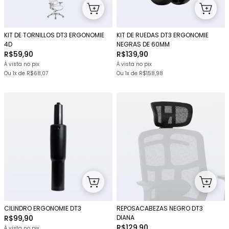
KIT DE TORNILLOS DT3 ERGONOMIE
KIT DE RUEDAS DT3 ERGONOMIE
4D
NEGRAS DE 60MM
R$59,90
R$139,90
À vista no pix
À vista no pix
Ou 1x
de
R$68,07
Ou 1x
de
R$158,98
CILINDRO ERGONOMIE DT3
REPOSACABEZAS NEGRO DT3
R$99,90
DIANA
R$129,90
À vista no pix