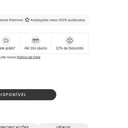
riais Premium
Avaliações reais 100% auditadas
s
Molex
ete grátis*
Até 10x s/juros
12% de Desconto
ulte nossa
Política de Frete
.
20x25mm
ISPONÍVEL
SPECIFICAÇÕES
VÍDEOS