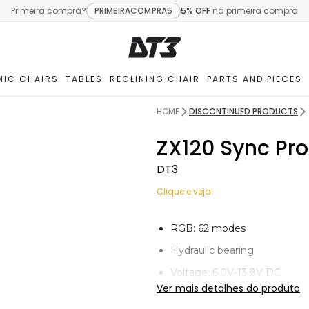
Primeira compra?
PRIMEIRACOMPRA5
5% OFF
na primeira compra
IC CHAIRS
TABLES
RECLINING CHAIR
PARTS AND PIECES
HOME
DISCONTINUED PRODUCTS
ZX120 Sync Pro
DT3
Clique e veja!
RGB: 62 modes
Hydraulic bearing
Voltage: 6.0V-13.8V DC
Ver mais detalhes do produto
Speed: 600-1500 RPM