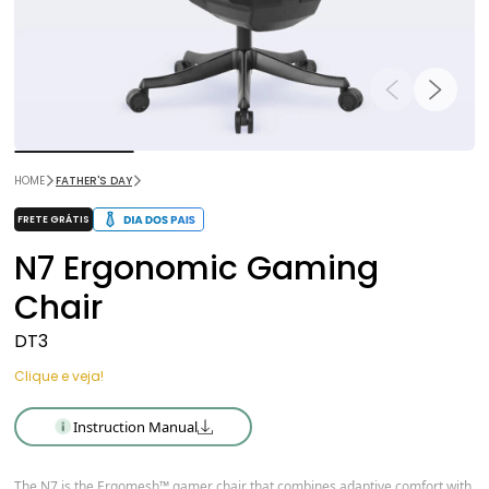
HOME
FATHER'S DAY
FRETE GRÁTIS
N7 Ergonomic Gaming
Chair
DT3
Clique e veja!
Instruction Manual
The N7 is the Ergomesh™ gamer chair that combines adaptive comfort with