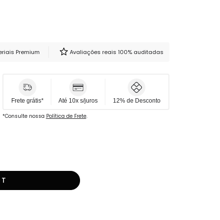
asurements before purchasing.
riais Premium
Avaliações reais 100% auditadas
Frete grátis*
Até 10x s/juros
12% de Desconto
*Consulte nossa
Política de Frete
.
RT