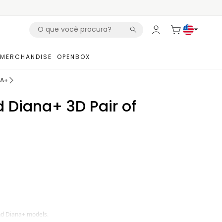
MERCHANDISE
OPENBOX
NA+
d Diana+ 3D Pair of
nd Diana+ models.