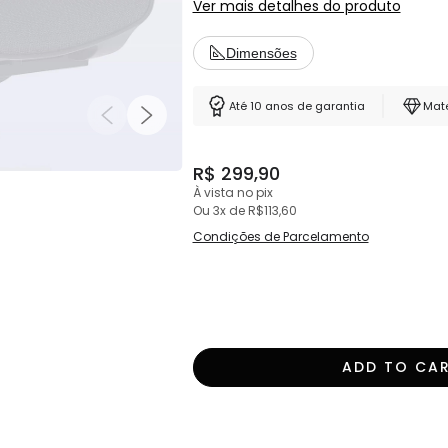
Ver mais detalhes do produto
⚠️ Important: check the mounting hole me
Dimensões
❌ Screws not included.
Até 10 anos de garantia
Mate
Warranty
3 months for all components.
R$ 299,90
À vista no pix
Ou 3x
de
R$113,60
Condições de Parcelamento
ADD TO CA