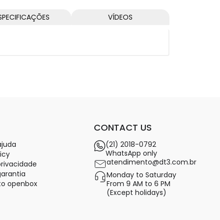
SPECIFICAÇÕES
VÍDEOS
CONTACT US
ajuda
(21) 2018-0792
WhatsApp only
icy
atendimento@dt3.com.br
privacidade
garantia
Monday to Saturday
o openbox
From 9 AM to 6 PM
(Except holidays)