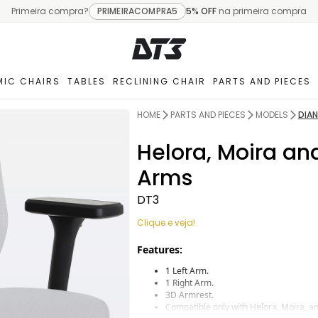
Primeira compra?
PRIMEIRACOMPRA5
5% OFF
na primeira compra
IC CHAIRS
TABLES
RECLINING CHAIR
PARTS AND PIECES
HOME
PARTS AND PIECES
MODELS
DIA
Helora, Moira an
Arms
DT3
Clique e veja!
Features:
1 Left Arm.
1 Right Arm.
3D Armrest.
Compatible only with Helora, Moira, a