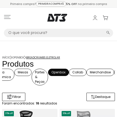
Primeira compra?
PRIMEIRACOMPRA5
5% OFF
na primeira compra
INÍCIO
OPENBOX
BREADCRUMBS.ELETROLAR
Produtos
ira
Mesas
Partes
Openbox
Collab
Merchandise
nômica
&
Peças
Filtrar
Destaque
Ordenar 
Foram encontrados:
16
resultados
35% off
30% off