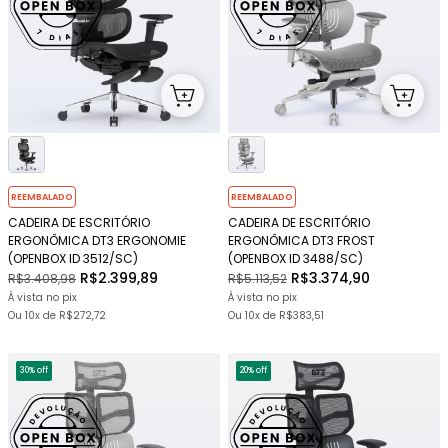
REEMBALADO
REEMBALADO
CADEIRA DE ESCRITÓRIO
CADEIRA DE ESCRITÓRIO
ERGONÔMICA DT3 ERGONOMIE
ERGONÔMICA DT3 FROST
(OPENBOX ID 3512/SC)
(OPENBOX ID 3488/SC)
R$2.399,89
R$3.374,90
R$3.408,98
R$5.113,52
À vista no pix
À vista no pix
Ou
10x
de
R$272,72
Ou
10x
de
R$383,51
30% off
20% off