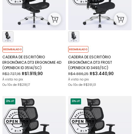
REEMBALADO
REEMBALADO
CADEIRA DE ESCRITÓRIO
CADEIRA DE ESCRITÓRIO
ERGONÔMICA DT3 ERGONOMIE 4D
ERGONÔMICA DT3 FROST
(OPENBOX ID 3514/SC)
(OPENBOX ID 3493/SC)
R$1.919,90
R$3.440,90
R$2.727,16
R$4.886,25
À vista no pix
À vista no pix
Ou
10x
de
R$218,17
Ou
10x
de
R$391,01
20% off
20% off