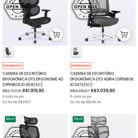
REEMBALADO
REEMBALADO
CADEIRA DE ESCRITÓRIO
CADEIRA DE ESCRITÓRIO
ERGONÔMICA DT3 ERGONOMIE 4D
ERGONÔMICA DT3 ADRIA (OPENBOX
(OPENBOX ID 3513/SC)
ID 3472/SC)
R$1.919,90
R$3.039,90
R$2.727,16
R$4.318,07
À vista no pix
À vista no pix
Ou
10x
de
R$218,17
Ou
10x
de
R$345,44
20% off
25% off