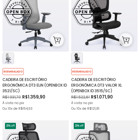
REEMBALADO
REEMBALADO
CADEIRA DE ESCRITÓRIO
CADEIRA DE ESCRITÓRIO
ERGONÔMICA DT3 ELIN (OPENBOX ID
ERGONÔMICA DT3 VALOR XL
3521/SC)
(OPENBOX ID 3515/SC)
R$1.359,90
R$1.071,90
R$1.931,70
R$1.522,61
À vista no pix
À vista no pix
Ou
10x
de
R$154,53
Ou
10x
de
R$121,81
20% off
20% off