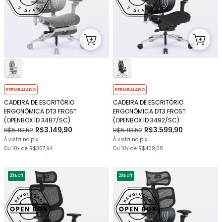
REEMBALADO
REEMBALADO
CADEIRA DE ESCRITÓRIO
CADEIRA DE ESCRITÓRIO
ERGONÔMICA DT3 FROST
ERGONÔMICA DT3 FROST
(OPENBOX ID 3487/SC)
(OPENBOX ID 3492/SC)
R$3.149,90
R$3.599,90
R$5.113,52
R$5.113,52
À vista no pix
À vista no pix
Ou
10x
de
R$357,94
Ou
10x
de
R$409,08
20% off
20% off