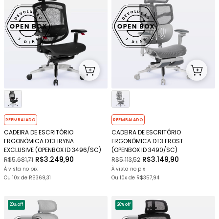
REEMBALADO
REEMBALADO
CADEIRA DE ESCRITÓRIO
CADEIRA DE ESCRITÓRIO
ERGONÔMICA DT3 IRYNA
ERGONÔMICA DT3 FROST
EXCLUSIVE (OPENBOX ID 3496/SC)
(OPENBOX ID 3490/SC)
R$3.249,90
R$3.149,90
R$5.681,71
R$5.113,52
À vista no pix
À vista no pix
Ou
10x
de
R$369,31
Ou
10x
de
R$357,94
20% off
20% off