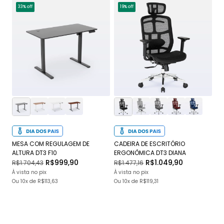
33% off
19% off
1
MESA COM REGULAGEM DE
CADEIRA DE ESCRITÓRIO
CA
ALTURA DT3 F10
ERGONÔMICA DT3 DIANA
DT
R$999,90
R$1.049,90
R$1.704,43
R$1.477,16
R$
À vista no pix
À vista no pix
À v
Ou
10x
de
R$113,63
Ou
10x
de
R$119,31
O