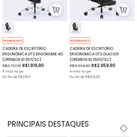
REEMBALADO
REEMBALADO
CADEIRA DE ESCRITÓRIO
CADEIRA DE ESCRITÓRIO
ERGONÔMICA DT3 ERGONOMIE 4D
ERGONÔMICA DT3 GLACIUS
(OPENBOX ID 3511/SC)
(OPENBOX ID 3550/SC)
R$1.919,90
R$2.959,90
R$2.727,16
R$4.204,43
À vista no pix
À vista no pix
Ou
10x
de
R$218,17
Ou
10x
de
R$336,35
PRINCIPAIS DESTAQUES